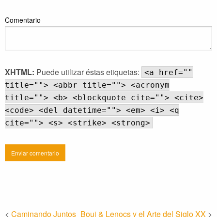
Comentario
XHTML:
Puede utilizar éstas etiquetas:
<a href=""
title=""> <abbr title=""> <acronym
title=""> <b> <blockquote cite=""> <cite>
<code> <del datetime=""> <em> <i> <q
cite=""> <s> <strike> <strong>
<
Caminando Juntos
Boui & Lenocs y el Arte del Siglo XX
>