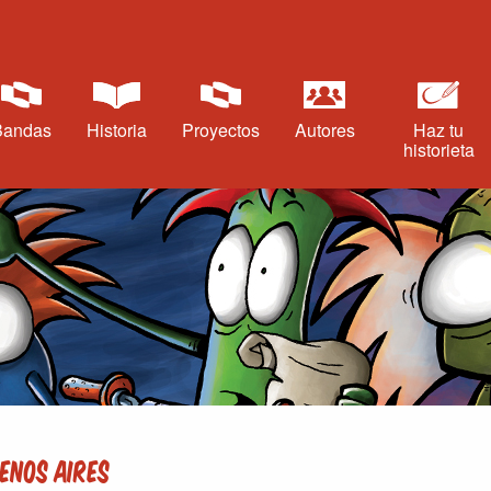
Bandas
Historia
Proyectos
Autores
Haz tu
historieta
enos Aires