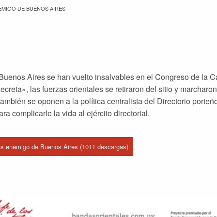
EMIGO DE BUENOS AIRES
 Buenos Aires se han vuelto insalvables en el Congreso de la Ca
reta», las fuerzas orientales se retiraron del sitio y marcharon
ambién se oponen a la política centralista del Directorio porteño
 complicarle la vida al ejército directorial.
as enemigo de Buenos Aires (1011 descargas)